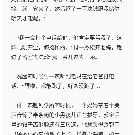
接，就上家来了，然后留了一百块钱跟我赌你
明天才能醒。”
“我一会打个电话给他，他肯定要骂我了，这
阵儿刚开业，都挺忙的，”付一杰松开老妈，跑
进了浴室去洗漱“我一会儿过去一趟。”
洗脸的时候付一杰听到老妈在给老爸打电
话：“醒啦，都能跑了，好久没跑了…”
付一杰赶到诊所的时候，一个妈妈带着个哭
声音惊了半条街的小男孩儿正在拔牙，郭宇手
里的钳子离他脸还有三尺远，他就哭得跟郭宇
已经不小心夹他鼻子上了一样撕心裂肺，护士