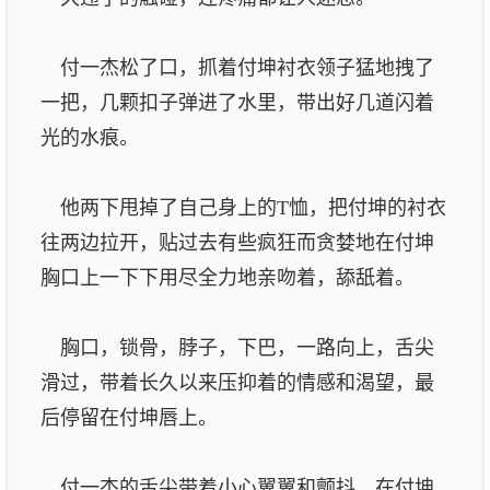
付一杰松了口，抓着付坤衬衣领子猛地拽了
一把，几颗扣子弹进了水里，带出好几道闪着
光的水痕。
他两下甩掉了自己身上的T恤，把付坤的衬衣
往两边拉开，贴过去有些疯狂而贪婪地在付坤
胸口上一下下用尽全力地亲吻着，舔舐着。
胸口，锁骨，脖子，下巴，一路向上，舌尖
滑过，带着长久以来压抑着的情感和渴望，最
后停留在付坤唇上。
付一杰的舌尖带着小心翼翼和颤抖，在付坤