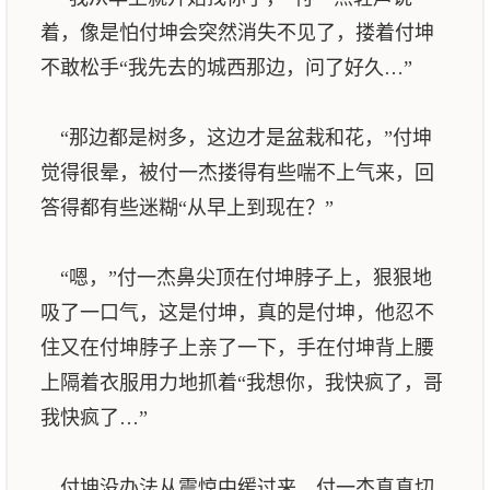
着，像是怕付坤会突然消失不见了，搂着付坤
不敢松手“我先去的城西那边，问了好久…”
“那边都是树多，这边才是盆栽和花，”付坤
觉得很晕，被付一杰搂得有些喘不上气来，回
答得都有些迷糊“从早上到现在？”
“嗯，”付一杰鼻尖顶在付坤脖子上，狠狠地
吸了一口气，这是付坤，真的是付坤，他忍不
住又在付坤脖子上亲了一下，手在付坤背上腰
上隔着衣服用力地抓着“我想你，我快疯了，哥
我快疯了…”
付坤没办法从震惊中缓过来，付一杰真真切