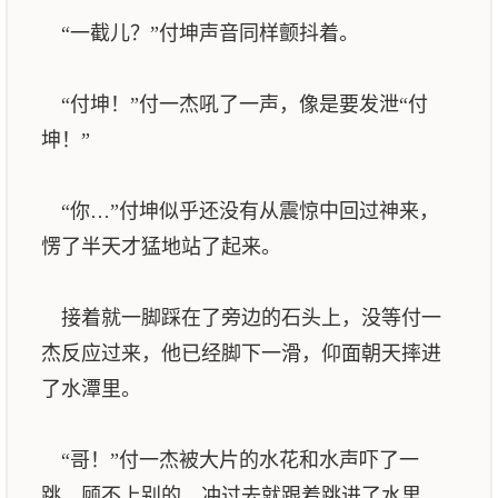
“一截儿？”付坤声音同样颤抖着。
“付坤！”付一杰吼了一声，像是要发泄“付
坤！”
“你…”付坤似乎还没有从震惊中回过神来，
愣了半天才猛地站了起来。
接着就一脚踩在了旁边的石头上，没等付一
杰反应过来，他已经脚下一滑，仰面朝天摔进
了水潭里。
“哥！”付一杰被大片的水花和水声吓了一
跳，顾不上别的，冲过去就跟着跳进了水里。