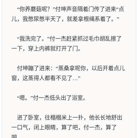
“你养蘑菇呢？”付坤声音隔着门传了进来“点
儿，我憋尿憋半天了，就差拿根绳系着了。”
“我洗完了。”付一杰赶紧抓过毛巾胡乱擦了
一下，穿上内裤就打开了门。
付坤蹦了进来：“蒸桑拿呢你，以后开着点儿
窗，这蒸得人都看不见了…”
“嗯。”付一杰低头出了浴室。
进了卧室，往榻榻米上一扑，他长长地舒出
一口气，闭上眼睛，算了吧，付一杰，算了
吧。