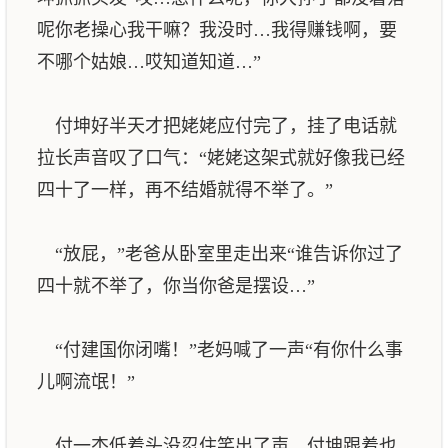
呢你老操心我干嘛？我没时…我得赚钱啊，要
不哪个姑娘…哎知道知道…”
付坤好半天才把姥姥应付完了，挂了电话就
拉长声音叹了口气：“姥姥这架式就好像我已经
四十了一样，再不结婚就得不举了。”
“放屁，”老爸从卧室里走出来“谁告诉你过了
四十就不举了，你当你爸是摆设…”
“付建国你闭嘴！”老妈喊了一声“有你什么事
儿啊流氓！”
付一杰低着头没忍住笑出了声，付坤跟着也