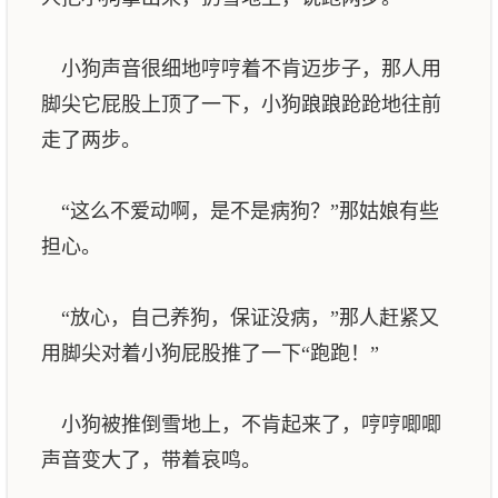
小狗声音很细地哼哼着不肯迈步子，那人用
脚尖它屁股上顶了一下，小狗踉踉跄跄地往前
走了两步。
“这么不爱动啊，是不是病狗？”那姑娘有些
担心。
“放心，自己养狗，保证没病，”那人赶紧又
用脚尖对着小狗屁股推了一下“跑跑！”
小狗被推倒雪地上，不肯起来了，哼哼唧唧
声音变大了，带着哀鸣。