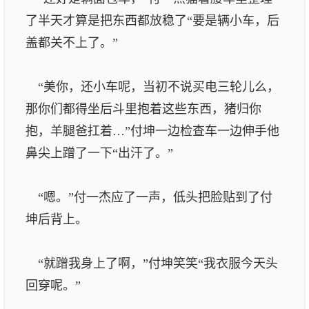
了半天才算是把东西都放稳了“要是辆小车，后
盖都关不上了。”
“美你，还小车呢，当初不说买电三轮儿么，
那你们都得坐后斗里抱着这些东西，猪归你
抱，羊腿爸扛着…”付坤一边检查车一边伸手他
鼻尖上蹭了一下“出汗了。”
“嗯。”付一杰应了一声，低头把脸贴到了付
坤后背上。
“就蹭我身上了啊，”付坤笑笑“我衣服今天头
回穿呢。”