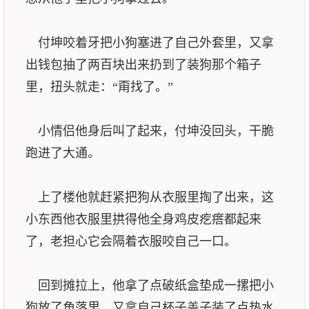
付坤咬着牙把小狗塞进了自己外套里，又拿
出钱包抽了两百块出来扔到了装狗那个箱子
里，扭头就走：“甭找了。”
小情侣他身后叫了起来，付坤没回头，干脆
跑进了大通。
上了楼他就赶紧把狗从衣服里掏了出来，这
小东西他衣服里拱得他全身鸡皮疙瘩都起来
了，老担心它会隔着衣服咬自己一口。
回到摊拉上，他拿了点破纸盒垫成一摞把小
狗放了角落里，又拿自己杯子盖子装了点热水