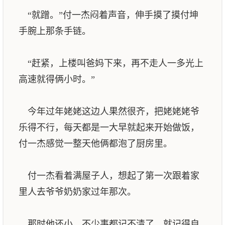
“就蹭。”付一杰闷着声音，伸手摸了摸付坤
手腕上那条手链。
“赶紧，上楼叫爸妈下来，再不走人一多光上
高速就得俩小时。”
今年过年姥姥这边人果然很齐，把姥姥姥爷
乐得不行，每天都是一大早就起来开始做饭，
付一杰感觉一整天他俩都泡了厨房里。
付一杰看着满屋子人，想起了第一次跟着家
里人去爷爷奶奶家过年那次。
那时他还小，不少事都记不清了，就记得自