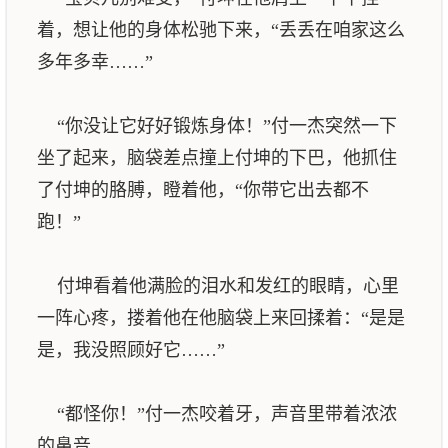
着，想让他的身体松驰下来，“丢丢在咱家这么
多年多幸……”
“你没让它好好锻炼身体！”付一杰突然一下
坐了起来，脑袋差点撞上付坤的下巴，他抓住
了付坤的胳膊，瞪着他，“你带它出去都不
跑！”
付坤看着他满脸的泪水和发红的眼睛，心里
一阵心疼，搂着他在他脑袋上来回揉着：“是是
是，我没照顾好它……”
“都怪你！”付一杰咬着牙，声音里带着浓浓
的鼻音。