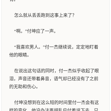
怎么就从丢丢跑到这事上来了？
“啊。”付坤应了一声。
“我喜欢男人。”付一杰继续说，定定地盯着
他的眼睛。
在说出这句话的同时，付一杰似乎收起了眼
泪，声音还带着鼻音，语气却已经没有了之前
的无助和伤心。
付坤没想到在这么短的时间里付一杰会有这
样的变化，他没办法再胡乱应付着说下去，只