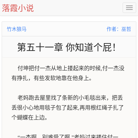
落霞小说
竹木狼马
作者：巫哲
第五十一章 你知道个屁！
付坤把付一杰从地上搂起来的时候,付一杰没
有挣扎，有些发软地靠在他身上。
老妈跑去屋里找了条新的小毛毯出来，把丢
丢很小心地用毯子包了起来,再用根红绳子扎了
个蝴蝶在上边。
“一杰啊，别难受了啊,”老妈过来搂住付一