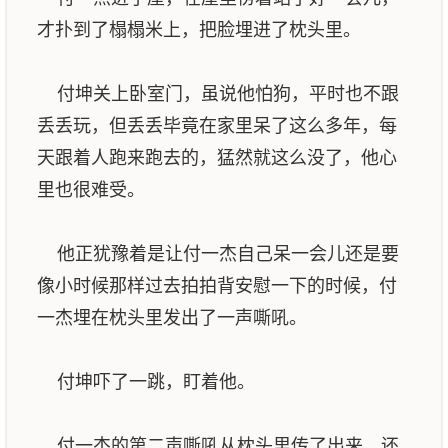
才扑到了榻榻米上，把脸埋进了枕头里。
付坤关上卧室门，虽说他怕狗，平时也不跟
丢丢玩，但丢丢毕竟在家里呆了这么多年，每
天跟着人跑来跑去的，猛然就这么没了，他心
里也很难受。
他正犹豫着是让付一杰自己呆一会儿还是要
像小时候那样过去拍拍背安慰一下的时候，付
一杰埋在枕头里发出了一声嘶吼。
付坤吓了一跳，盯着他。
付一杰的第二声嘶吼从枕头里传了出来，还