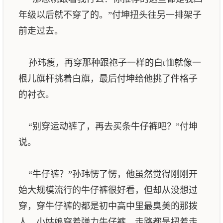
年级以后就不穿了的。”付坤扭头往另一排架子
前走过去。
孙玮瘦，再穿那种跟袍子一样的白t恤就像一
根儿旗杆挑着白旗，最后付坤给他挑了件格子
的衬衣。
“别穿运动裤了，再去买条牛仔裤吧？”付坤
说。
“牛仔裤？”孙玮愣了愣，他虽然觉得刚刚开
始大规模流行的牛仔裤很好看，但却从没想过
穿，穿牛仔裤的都是初中高中里最臭美的那拨
人，小姑娘穿着弹力牛仔裤，走路都是扭着走