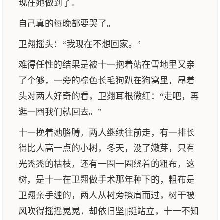
现在她做到了。
自己真的每晚都要哭了。
卫翙摇头：“我现在不想回家。”
难得任性的结果是被十一抱着站在雪地里又亲
了个够，一旁的棕色长毛狗趴在狗窝里，昂着
头对两人好奇的看，卫翙耳根微红：“走吧，再
逛一圈我们就回去。”
十一挽着她胳膊，两人继续往前走，有一排长
得比人高一点的小树，冬天，没了嫩芽，只有
光秃秃的枯枝，还有一圈一圈绕着的粗布，这
树，是十一在卫翙做手术那年种下的，粗布是
卫翙亲手缠的，两人从树旁擦肩而过，树干被
风吹得摇摇晃晃，却依旧坚||挺站立，十一不知