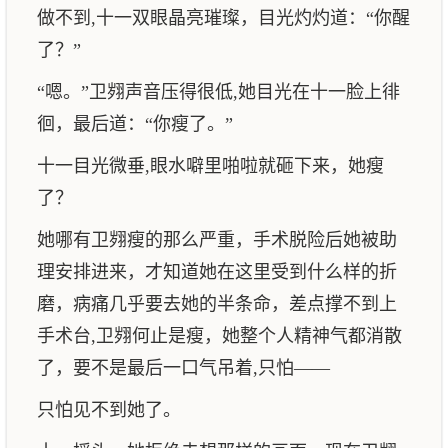
做不到,十一双眼晶亮璀璨，目光灼灼道：“你醒
了？”
“嗯。”卫翙声音压得很低,她目光在十一脸上徘
徊，最后道：“你瘦了。”
十一目光微垂,眼水噼里啪啦就砸下来，她瘦
了？
她哪有卫翙瘦的那么严重，手术脱险后她被助
理安排进来，才知道她在这里受到什么样的折
磨，病痛几乎要去她的半条命，差点撑不到上
手术台,卫翙何止是瘦，她整个人精神气都消散
了，要不是最后一口气吊着,只怕——
只怕见不到她了。