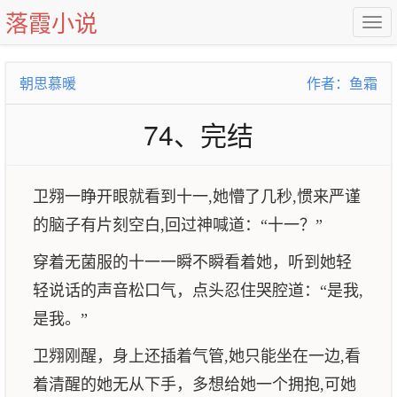
落霞小说
朝思慕暖
作者：鱼霜
74、完结
卫翙一睁开眼就看到十一,她懵了几秒,惯来严谨
的脑子有片刻空白,回过神喊道：“十一？”
穿着无菌服的十一一瞬不瞬看着她，听到她轻
轻说话的声音松口气，点头忍住哭腔道：“是我,
是我。”
卫翙刚醒，身上还插着气管,她只能坐在一边,看
着清醒的她无从下手，多想给她一个拥抱,可她