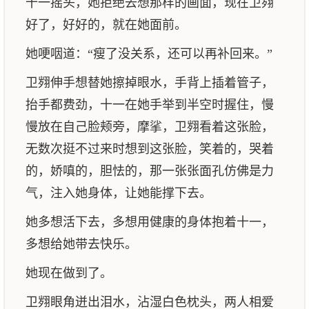
十一摇头，她拒绝去想那样的画面，现在卫翙
好了，好好的，就在她面前。
她哽咽道：“瘦了没关系，还可以再补回来。”
卫翙伸手想替她擦掉眼水，手背上插着管子，
抬手都费劲，十一在她手举到半空时握住，慢
慢放在自己脸颊旁，摩挲，卫翙看着这张脸，
无数次挺不过来时想到这张脸，笑着的，哭着
的，娇嗔的，胆怯的，那一张张面孔仿佛是力
气，注入她身体，让她能撑下去。
她多想活下去，多想用健康的身体抱着十一，
多想给她带去快乐。
她现在做到了。
卫翙眼角迸出泪水，沾湿白色枕头，两人相爱