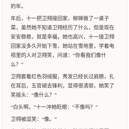
的年。
年后，十一把卫翙接回家，柳婶做了一桌子
菜，虽然她不知道卫翙经历了什么，但是现在
安安稳稳，就是幸福，她也高兴，十一接卫翙
回家没多久开始下雪，她站在雪地里，学着电
视里的人对卫翙笑，问道：“你看我们像什
么？”
卫翙套着红色羽绒服，秀发已经长过肩膀，扎
在耳后，五官褪去锋利，显得很清丽，她笑了
笑摇头：“像什么？”
“白头啊。”十一冲她眨眼：“不像吗？”
卫翙被逗笑：“像。”