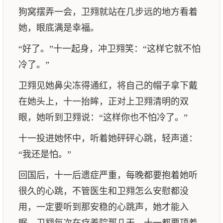
狗窝摆弄一会，卫翙就站在几步远的地方看着
她，眼底满是幸福。
“好了。”十一起身，冲卫翙笑：“这样它就不怕
冷了。”
卫翙见她鼻尖冻得通红，将自己的帽子拿下戴
在她头上，十一抬眸，正对上卫翙清明的双
眼，她听到卫翙说：“这样你也不怕冷了。”
十一投进她怀中，听着她砰砰心跳，轻声道：
“我还是怕。”
回国后，十一后遗症严重，每晚都要抱着她听
很久的心跳，不管医生和卫翙怎么安慰都没
用，一定要听到那安稳的心跳声，她才能入