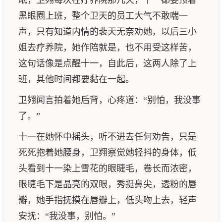
眠，卫翙每次在疗养院那几天，十一都要顶着
黑眼圈上班，整个卫天的员工大气不敢喘一
声，只有知道内情的裴天无奈劝她，以后三小
姐去疗养院，她作陪就是，也不用受这样苦，
这句话像是点醒十一，自此后，这两人除了上
班，其他时间都要黏在一起。
卫翙闻言拍着她后背，心疼道：“别怕，我没事
了。”
十一在她怀中摇头，听不进去任何劝告，只是
死死抱着她腰身，卫翙察觉她轻抖的身体，低
头看到十一染上雪花的眼睫毛，卷长而浓密，
眼睫毛下是晶亮的双眼，秀挺鼻尖，透粉的唇
瓣，她手指抚摸在唇瓣上，低头吻上去，轻声
安抚：“我没事，别怕。”