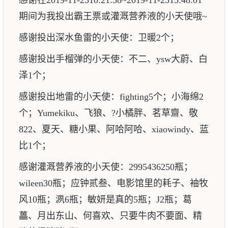
感谢在2019-11-2510:21:38~2019-11-2515:48:01
期间为我投出霸王票或灌溉营养液的小天使哦~
感谢投出深水鱼雷的小天使：卫暖2个；
感谢投出手榴弹的小天使：不二、ysw大蔚、白
泽1个；
感谢投出地雷的小天使：fighting5个；小海绵2
个；Yumekiku、飞狼、?小橘胖、茗草齋、敬
822、夏天、糖小果、阿哈阿哈、xiaowindy、蓝
比1个；
感谢灌溉营养液的小天使：2995436250瓶；
wileen30瓶；应钟贰叁、电影馆里的耗子、袖牧
风10瓶；洬6瓶；敏妍是真的5瓶；J2瓶；葛
藟、月出东山、何喜欢、只要牛肉不要面、精