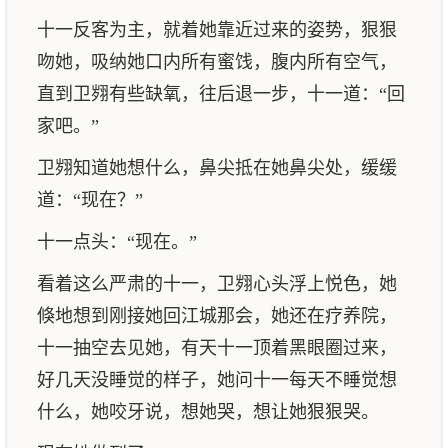
十一反客为主，就着她靠近过来的姿势，狠狠
吻她，吸纳她口内所有蜜饯，腹内所有空气，
直到卫翙有些缺氧，往后退一步，十一道：“回
家吧。”
卫翙知道她想什么，鼻尖抵在她鼻尖处，缓缓
道：“现在？”
十一点头：“现在。”
看着这么严肃的十一，卫翙心头浮上悦色，她
倏地想到刚接她回江城那会，她还在疗养院，
十一抽空去见她，有天十一顶着黑眼圈过来，
好几天没睡觉的样子，她问十一每天不睡觉想
什么，她咬牙说，想她哭，想让她狠狠哭。