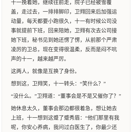
十一挽着她，继续往前走，院子已经被雪覆
盖，走过去，一排排脚印，卫翙回来后加强运
动量，每天都要小跑很久，十一有时候公司没
事就提前下班，回来陪她，卫翙有次去公司接
她下班，秘书见到她还愣了愣，从前那个严肃
凌厉的卫总，现在变得很温柔，反而是闷不吭
声的十一，越来越严厉。
这两人，就像是互换了身份。
想到这，卫翙笑，十一转头：“笑什么？”
“没什么。”卫翙道：“董事会是不是又催你了？”
她休息太久，董事会那边都很着急，想让她去
上班，十一想到这蹙了蹙秀眉：“他们那里有我
呢，你安心养病，我问过白医生了，你最少还