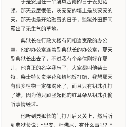
于是安迪在一个凄风苦雨的日子去见诺
顿，那天云层很低，灰蒙蒙的墙上是灰蒙蒙的
天。那天也是开始融雪的日子，监狱外田野间
露出了无生气的草地。
典狱长在行政大楼有间相当宽敞的办公
室，他的办公室连着副典狱长的办公室，那天
副典狱长出去了，不过我有个亲信刚好在那
儿，他真正的名字我忘了，大家都叫他柴士
特。柴士特负责浇花和给地板打蜡，我想那天
有很多植物一定都渴死了，而且只有钥匙孔打
了蜡，因为他只顾竖起他的脏耳朵从钥匙孔偷
听事情经过。
他听到典狱长的门打开后又关上，然后听
到典狱长说：“早安，杜佛尼，有什么事吗？”