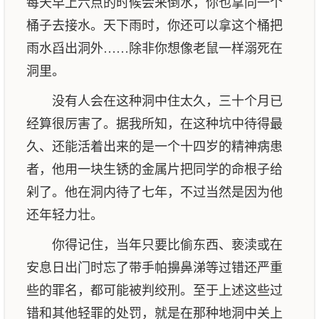
每天早上六点的时候会来倒水，你也拿同一个
桶子去接水。天下雨时，你还可以拿这个桶把
雨水舀出洞外……除非你想像老鼠一样溺死在
洞里。
没有人会在这种洞中住太久，三十个月已
经算很厉害了。据我所知，在这种坑中待得最
久、还能活着出来的是一个十四岁的精神病患
者，他用一块生锈的金属片把同学的命根子给
剁了。他在洞内待了七年，不过当然是因为他
还年轻力壮。
你得记住，当年只要比偷东西、亵渎或在
安息日出门时忘了带手帕擤鼻涕等过错还严重
些的罪名，都可能被判绞刑。至于上述这些过
错和其他轻罪的处罚，就是在那种地洞中关上