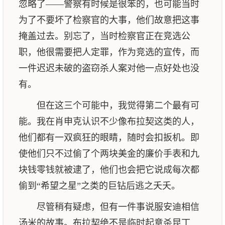
忽略了——警察有时候是很笨的，也可能当时
为了不要坏了检察官的大事，他们故意把这事
掩盖过去。别忘了，当时检察官正在竞选公
职，他很需要把人定罪，作为竞选的宣传，而
一件迟迟未破的盗窃杀人案对他一点好处也没
有。
但在这三个可能中，我觉得第二个最有可
能。我在肖申克认识不少像布拉契这类的人，
他们都有一双疯狂的眼睛，随时会扣扳机。即
使他们只不过偷了个两块美金的廉价手表和九
块钱零钱就被逮了，他们也会把它说成每次都
偷到“希望之星”之类的巨钻后逃之夭夭。
尽管稍有疑虑，但有一件事说服安迪相信
汤米的故事。布拉契绝不是临时起意杀昆丁