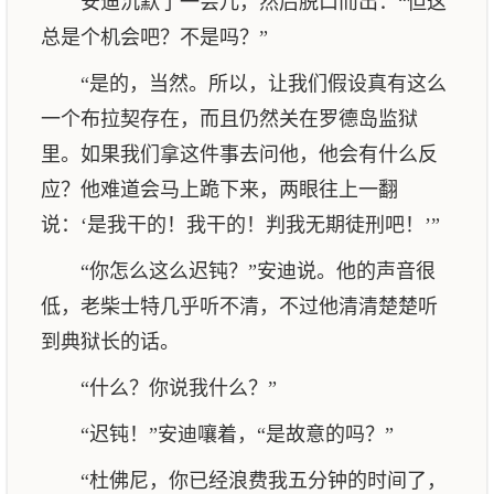
安迪沉默了一会儿，然后脱口而出：“但这
总是个机会吧？不是吗？”
“是的，当然。所以，让我们假设真有这么
一个布拉契存在，而且仍然关在罗德岛监狱
里。如果我们拿这件事去问他，他会有什么反
应？他难道会马上跪下来，两眼往上一翻
说：‘是我干的！我干的！判我无期徒刑吧！’”
“你怎么这么迟钝？”安迪说。他的声音很
低，老柴士特几乎听不清，不过他清清楚楚听
到典狱长的话。
“什么？你说我什么？”
“迟钝！”安迪嚷着，“是故意的吗？”
“杜佛尼，你已经浪费我五分钟的时间了，