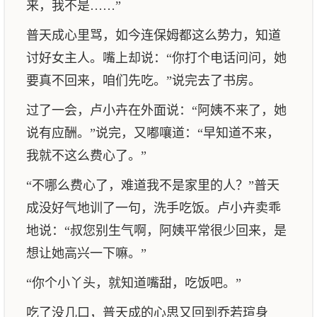
来，我不是……”
普天成心里骂，如今连保姆都这么势力，知道
讨好女主人。嘴上却说：“你打个电话问问，她
要真不回来，咱们先吃。”说完去了书房。
过了一会，卢小卉在外面说：“阿姨不来了，她
说有应酬。”说完，又嘟嚷道：“早知道不来，
我就不这么费心了。”
“不哪么费心了，难道我不是家里的人？”普天
成没好气地训了一句，洗手吃饭。卢小卉卖乖
地说：“叔您别生气啊，阿姨平常很少回来，是
想让她高兴一下嘛。”
“你个小丫头，就知道嘴甜，吃饭吧。”
吃了没几口，普天成的心思又回到乔若瑄身