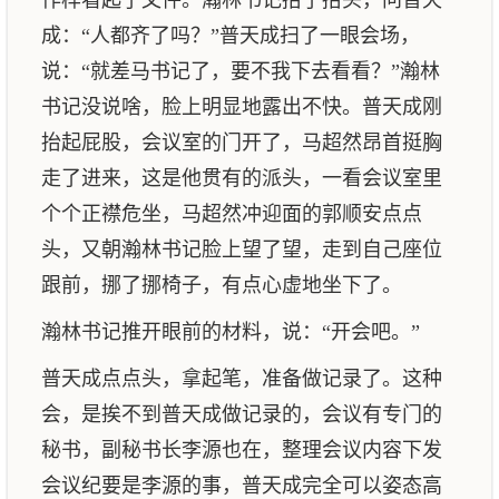
作样看起了文件。瀚林书记抬了抬头，问普天
成：“人都齐了吗？”普天成扫了一眼会场，
说：“就差马书记了，要不我下去看看？”瀚林
书记没说啥，脸上明显地露出不快。普天成刚
抬起屁股，会议室的门开了，马超然昂首挺胸
走了进来，这是他贯有的派头，一看会议室里
个个正襟危坐，马超然冲迎面的郭顺安点点
头，又朝瀚林书记脸上望了望，走到自己座位
跟前，挪了挪椅子，有点心虚地坐下了。
瀚林书记推开眼前的材料，说：“开会吧。”
普天成点点头，拿起笔，准备做记录了。这种
会，是挨不到普天成做记录的，会议有专门的
秘书，副秘书长李源也在，整理会议内容下发
会议纪要是李源的事，普天成完全可以姿态高