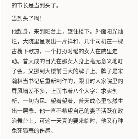
的市长是当到头了。
当到头了啊！
他起身，来到阳台上，望住楼下。外面阳光灿
烂，大院里呈现出一片祥和，几个司机在一棵
古槐下歇凉，一个打扮时髦的女人在院里走
动。普天成的目光在那女人身上毫无意义地盯
了会，又挪到大楼前巨大的牌子上。牌子是宋
瀚林当书记后重新制作的，跟旧时人家院里的
屏风墙差不多，上面书着八个大字：求实创
新，一切为民。望着望着，普天成心里忽然生
出一层悲。他一直不希望自己的妻子活跃在政
治舞台上，可这一天真的要来临时，他又有种
兔死狐悲的伤感。