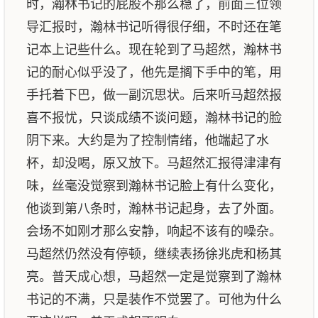
时，瀚林书记的屁股不那么稳了，前面三位领
导汇报时，瀚林书记听得很仔细，不时还在笔
记本上记些什么。现在轮到了马超然，瀚林书
记的耐心似乎没了，他先是搁下手中的笔，用
手托着下巴，做一副沉思状。后来听马超然报
喜不报忧，只谈成绩不谈问题，瀚林书记的脸
阴下来。大约是为了控制情绪，他端起了水
杯，却没喝，原又放下。马超然汇报得津津有
味，丝毫没觉察到瀚林书记脸上有什么变化，
他谈到第八条时，瀚林书记起身，去了外面。
会场不如刚才那么安静，响起不该有的噪杂。
马超然仍然没有停顿，继续表扬徐兆虎和杨其
亮。普天成心想，马超然一定是觉察到了瀚林
书记的不满，只是装作不觉罢了。可他为什么