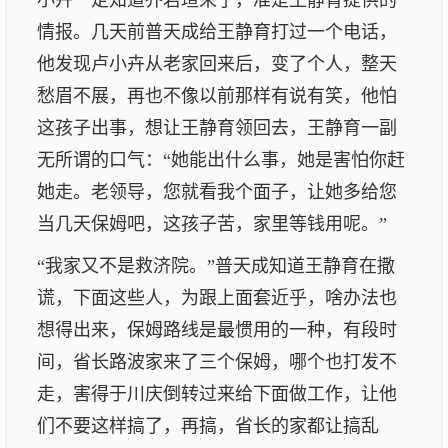
小卉一定知道乔若瑄来了，准是王静育提供的
情报。几天前普天成给王静育打过一个电话，
他发现卢小卉从老家回来后，变了个人，整天
愁眉不展，再也不像以前那样有说有笑，他怕
这孩子出事，想让王静育领回去，王静育一副
无所谓的口气：“她能出什么事，她是害怕你赶
她走。老领导，您就看我个面子，让她多给您
当几天保姆吧，这孩子苦，家里等钱用呢。”
“我家又不是救济院。”普天成知道王静育在撒
谎，下面这些人，为跟上面套近乎，啥办法也
想得出来，保姆路线是最惯用的一种，有段时
间，省长路波家来了三个保姆，哪个也打发不
走，害得于川庆倒转过来给下面做工作，让他
们不要这样搞了，再搞，省长的家都让搞乱