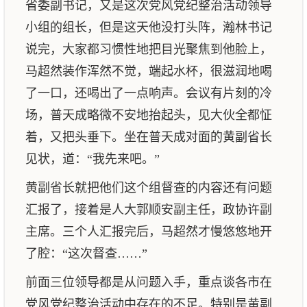
省委副书记，又是这次党风党纪整治活动领导
小组的组长，但是这天他没打头阵，瀚林书记
说完，大家都习惯性地把目光聚焦到他脸上，
马超然装作浑然不觉，端起水杯，很滋润地喝
了一口，还喝出了一点响声。会议有片刻的冷
场，普天成略微不安地抬起头，见大伙全都怔
着，又把头垂下。坐在普天成对面的黄副省长
见状，道：“我先来吧。”
黄副省长就把他们这个组督查的内容还有问题
汇报了，接着是人大郭顺安副主任，政协许副
主席。三个人汇报完后，马超然才慢悠悠地开
了腔：“这次督查……”
前面三位领导都是从问题入手，重点谈各市在
党风党纪整治活动中存在的不足。特别是黄副