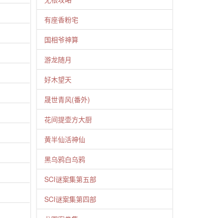
有座香粉宅
国相爷神算
游龙随月
好木望天
晟世青风(番外)
花间提壶方大厨
黄半仙活神仙
黑乌鸦白乌鸦
SCI谜案集第五部
SCI谜案集第四部