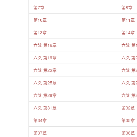
第7章
第8章
第10章
第11章
第13章
第14章
六爻 第16章
六爻 第
六爻 第19章
六爻 第
六爻 第22章
六爻 第
六爻 第25章
六爻 第
六爻 第28章
六爻 第
六爻 第31章
第32章
第34章
第35章
第37章
第38章