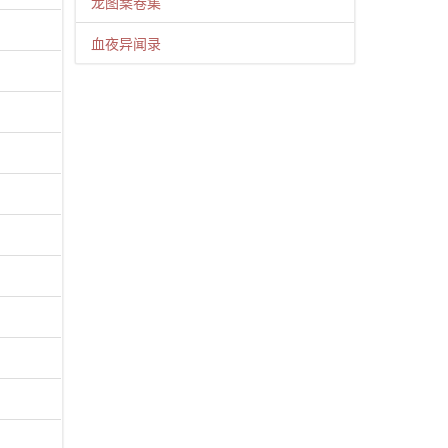
龙图案卷集
血夜异闻录