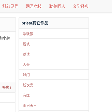
科幻灵异
网游竞技
耽美同人
文学经典
priest其它作品
杀破狼
五和小杂
脱轨
默读
大哥
过门
残次品
升序↑
有匪
山河表里