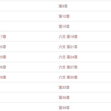
第9章
第12章
第15章
17章
六爻 第18章
20章
六爻 第21章
23章
六爻 第24章
26章
六爻 第27章
29章
六爻 第30章
第33章
第36章
第39章