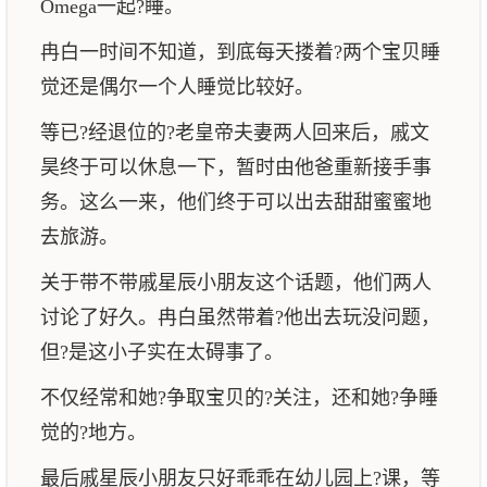
Omega一起?睡。
冉白一时间不知道，到底每天搂着?两个宝贝睡
觉还是偶尔一个人睡觉比较好。
等已?经退位的?老皇帝夫妻两人回来后，戚文
昊终于可以休息一下，暂时由他爸重新接手事
务。这么一来，他们终于可以出去甜甜蜜蜜地
去旅游。
关于带不带戚星辰小朋友这个话题，他们两人
讨论了好久。冉白虽然带着?他出去玩没问题，
但?是这小子实在太碍事了。
不仅经常和她?争取宝贝的?关注，还和她?争睡
觉的?地方。
最后戚星辰小朋友只好乖乖在幼儿园上?课，等