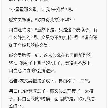
“小星星那么重，让我?来抱着?吧。”
戚文昊皱眉，“你觉得我?抱不动？”
冉白连忙说：“当然不是，只是这个皮猴子，有
什么好抱的?呢。文昊你不如抱我?呢！”说完还
抛了个媚眼给戚文昊。
戚文昊脸颊一红，这人怎么在孩子面前说这
些?。他看了下自己的?儿子，觉得再不放下，
冉白也许真的?会挤进来。
看着?戚文昊把孩子放下，冉白松了一口气。
冉白已?经领教过了，戚文昊之前带了一天孩
子。冉白回来的?时候，面临的?是，你到底喜
欢哪个。