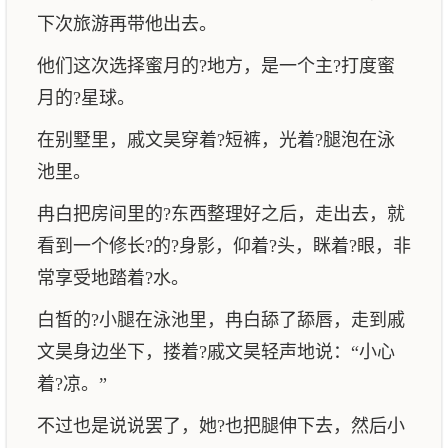
下次旅游再带他出去。
他们这次选择蜜月的?地方，是一个主?打度蜜
月的?星球。
在别墅里，戚文昊穿着?短裤，光着?腿泡在泳
池里。
冉白把房间里的?东西整理好之后，走出去，就
看到一个修长?的?身影，仰着?头，眯着?眼，非
常享受地踏着?水。
白皙的?小腿在泳池里，冉白舔了舔唇，走到戚
文昊身边坐下，搂着?戚文昊轻声地说：“小心
着?凉。”
不过也是说说罢了，她?也把腿伸下去，然后小