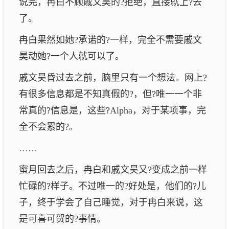
说完，冉白不顾戚文昊的?拒绝，直接就上?去
了。
冉白果然如她?承诺的?一样，完全不需要戚文
昊动她?一个人就可以了。
戚文昊昏过去之前，脑里只有一个想法。网上?
有很多信息都是不知真假的?，但?唯一一个非
常真的?信息是，这些?Alpha，对于某项事，完
全不会累的?。
……
蜜月回去之后，冉白和戚文昊又?变成之前一样
忙碌的?样子。不过唯一的?好处是，他们的?儿
子，终于学会了自己睡觉，对于冉白来说，这
是可喜可贺的?事情。