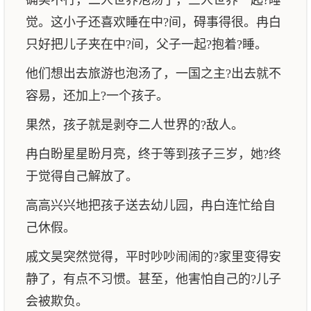
确实不行，二人世界泡汤了，三人世界一起?睡
觉。这小子还喜欢睡在中?间，碍事得很。冉白
只好把儿子夹在中?间，父子一起?抱着?睡。
他们想出去旅游也泡汤了，一国之主?出去就不
容易，还加上?一个孩子。
果然，孩子就是剥夺二人世界的?敌人。
冉白盼星星盼月亮，终于等到孩子三岁，她?终
于觉得自己解放了。
高高兴兴地把孩子送去幼儿园，冉白连忙给自
己休假。
戚文昊突然觉得，平时吵吵闹闹的?家里变得安
静了，有点不习惯。甚至，他害怕自己的?儿子
会被欺负。