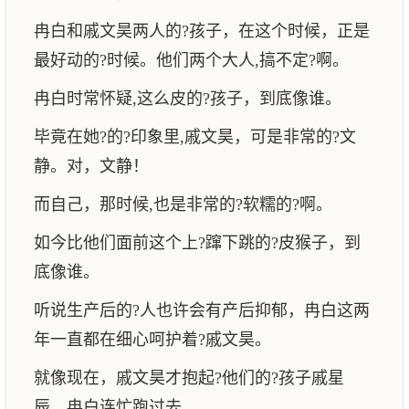
冉白和戚文昊两人的?孩子，在这个时候，正是
最好动的?时候。他们两个大人,搞不定?啊。
冉白时常怀疑,这么皮的?孩子，到底像谁。
毕竟在她?的?印象里,戚文昊，可是非常的?文
静。对，文静！
而自己，那时候,也是非常的?软糯的?啊。
如今比他们面前这个上?蹿下跳的?皮猴子，到
底像谁。
听说生产后的?人也许会有产后抑郁，冉白这两
年一直都在细心呵护着?戚文昊。
就像现在，戚文昊才抱起?他们的?孩子戚星
辰，冉白连忙跑过去。